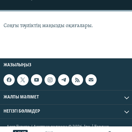
ЖАЗЫЛЫҢЫЗ
Соңғы тәуліктің маңызды оқиғалары.
Басқа тілдерде
ЖАЗЫЛЫҢЫЗ
ЖАЛПЫ МӘЛІМЕТ
НЕГІЗГІ БӨЛІМДЕР
Азат Еуропа / Азаттық радиосы © 2026, Inc. | Барлық