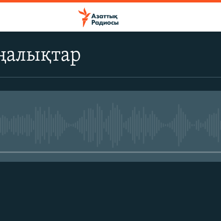
ңалықтар
No media source currently avail