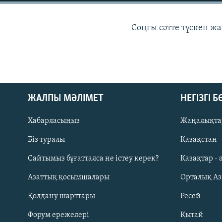
Соңғы сәтте түскен ж
ЖАЛПЫ МӘЛІМЕТ
НЕГІЗГІ 
Хабарласыңыз
Жаңалықта
Біз туралы
Қазақстан
Сайтымыз бұғатталса не істеу керек?
Қазақтар - 
Русский
Азаттық қосымшалары
Орталық А
ЖАЗЫЛЫҢЫЗ
Қолдану шарттары
Ресей
Форум ережелері
Қытай