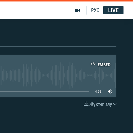
LIVE
РУС
EMBED
able
4:59
Жүктеп алу
EMBED