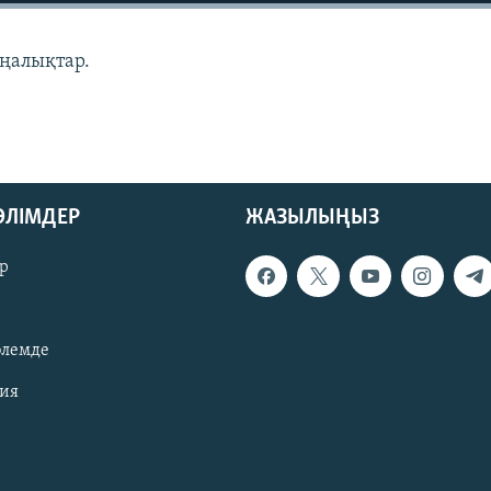
аңалықтар.
БӨЛІМДЕР
ЖАЗЫЛЫҢЫЗ
р
әлемде
зия