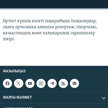
ЖАЗЫЛЫҢЫЗ
Бүгінгі күннің өзекті тақырыбына талқылаулар,
Басқа тілдерде
оқиға ортасынан алынған репортаж, пікірталас,
қазақстандық және халықаралық сарапшылар
пікірі.
ЖАЗЫЛЫҢЫЗ
ЖАЛПЫ МӘЛІМЕТ