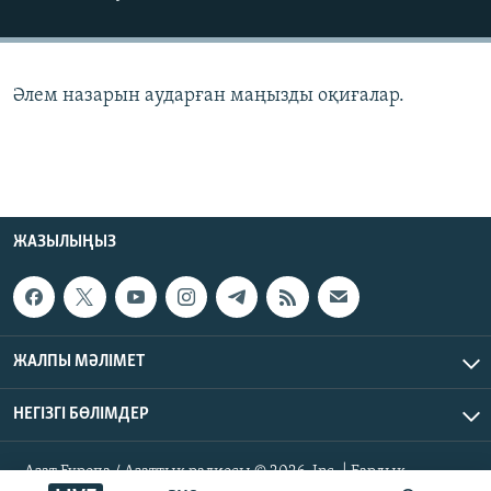
ЖАЗЫЛЫҢЫЗ
Әлем назарын аударған маңызды оқиғалар.
Басқа тілдерде
ЖАЗЫЛЫҢЫЗ
ЖАЛПЫ МӘЛІМЕТ
НЕГІЗГІ БӨЛІМДЕР
Азат Еуропа / Азаттық радиосы © 2026, Inc. | Барлық