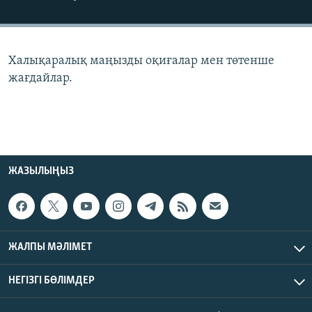
ЖАЗЫЛЫҢЫЗ
Халықаралық маңызды оқиғалар мен төтенше
Басқа тілдерде
жағдайлар.
ЖАЗЫЛЫҢЫЗ
ЖАЛПЫ МӘЛІМЕТ
НЕГІЗГІ БӨЛІМДЕР