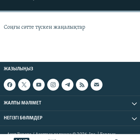
ЖАЗЫЛЫҢЫЗ
Соңғы сәтте түскен жаңалықтар
Басқа тілдерде
ЖАЗЫЛЫҢЫЗ
ЖАЛПЫ МӘЛІМЕТ
НЕГІЗГІ БӨЛІМДЕР
Азат Еуропа / Азаттық радиосы © 2026, Inc. | Барлық