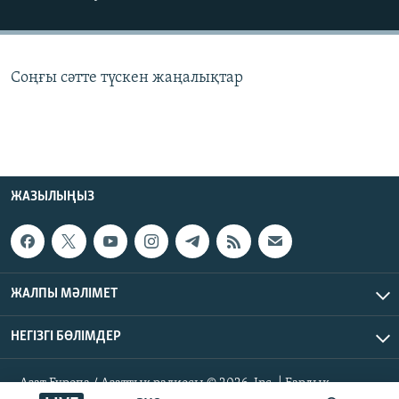
ЖАЗЫЛЫҢЫЗ
Соңғы сәтте түскен жаңалықтар
Басқа тілдерде
ЖАЗЫЛЫҢЫЗ
ЖАЛПЫ МӘЛІМЕТ
НЕГІЗГІ БӨЛІМДЕР
Азат Еуропа / Азаттық радиосы © 2026, Inc. | Барлық