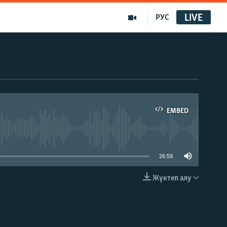
LIVE
РУС
EMBED
able
26:59
Жүктеп алу
EMBED