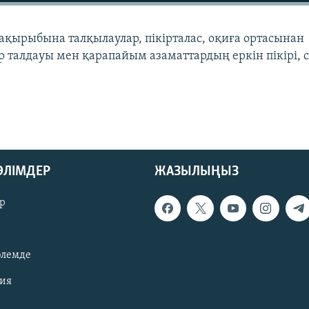
 тақырыбына талқылаулар, пікірталас, оқиға ортасынан
 талдауы мен қарапайым азаматтардың еркін пікірі, 
БӨЛІМДЕР
ЖАЗЫЛЫҢЫЗ
р
әлемде
зия