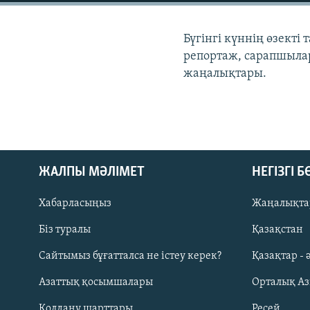
Бүгінгі күннің өзекті
репортаж, сарапшылар
жаңалықтары.
ЖАЛПЫ МӘЛІМЕТ
НЕГІЗГІ 
Хабарласыңыз
Жаңалықта
Біз туралы
Қазақстан
Русский
Сайтымыз бұғатталса не істеу керек?
Қазақтар - 
Азаттық қосымшалары
Орталық А
ЖАЗЫЛЫҢЫЗ
Қолдану шарттары
Ресей