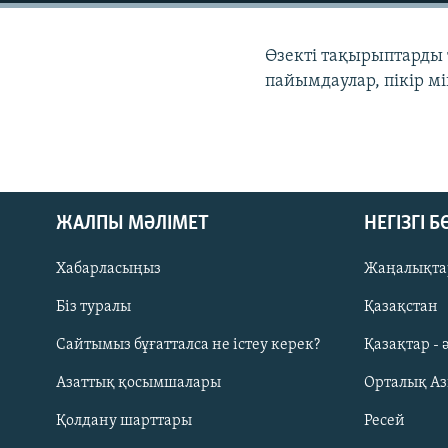
Өзекті тақырыптарды 
пайымдаулар, пікір мі
ЖАЛПЫ МӘЛІМЕТ
НЕГІЗГІ 
Хабарласыңыз
Жаңалықта
Біз туралы
Қазақстан
Русский
Сайтымыз бұғатталса не істеу керек?
Қазақтар - 
Азаттық қосымшалары
Орталық А
ЖАЗЫЛЫҢЫЗ
Қолдану шарттары
Ресей