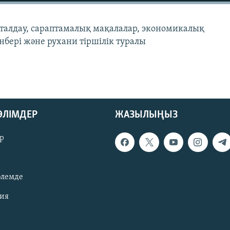
талдау, сараптамалық мақалалар, экономикалық
нбері және рухани тіршілік туралы
БӨЛІМДЕР
ЖАЗЫЛЫҢЫЗ
р
әлемде
зия