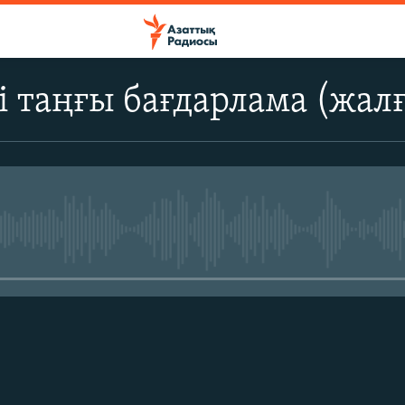
і таңғы бағдарлама (жал
No media source currently avail