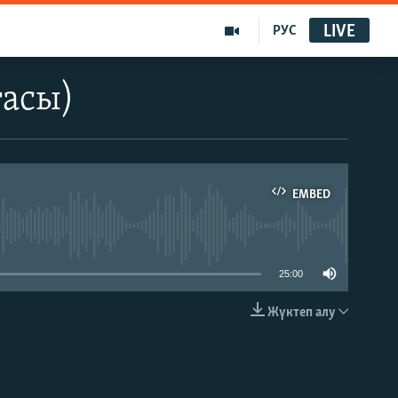
LIVE
РУС
ғасы)
EMBED
able
25:00
Жүктеп алу
EMBED