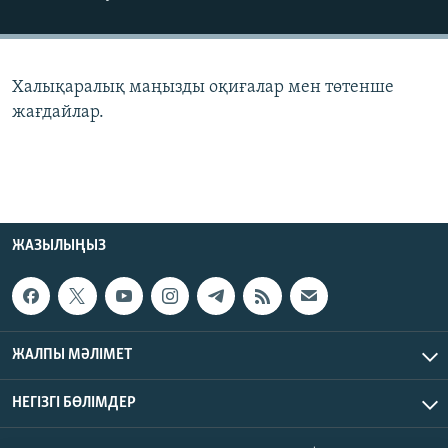
ЖАЗЫЛЫҢЫЗ
Халықаралық маңызды оқиғалар мен төтенше
Басқа тілдерде
жағдайлар.
ЖАЗЫЛЫҢЫЗ
ЖАЛПЫ МӘЛІМЕТ
НЕГІЗГІ БӨЛІМДЕР