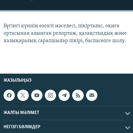
ЖАЗЫЛЫҢЫЗ
Бүгінгі күннің өзекті мәселесі, пікірталас, оқиға
Басқа тілдерде
ортасынан алынған репортаж, қазақстандық және
халықаралық сарапшылар пікірі, баспасөзге шолу.
ЖАЗЫЛЫҢЫЗ
ЖАЛПЫ МӘЛІМЕТ
НЕГІЗГІ БӨЛІМДЕР