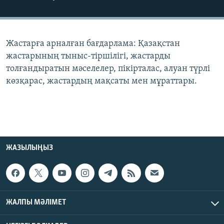
ЖАЗЫЛЫҢЫЗ
Жастарға арналған бағдарлама: Қазақстан
Басқа тілдерде
жастарының тыныс-тіршілігі, жастарды
толғандыратын мәселелер, пікірталас, алуан түрлі
көзқарас, жастардың мақсаты мен мұраттары.
ЖАЗЫЛЫҢЫЗ
ЖАЛПЫ МӘЛІМЕТ