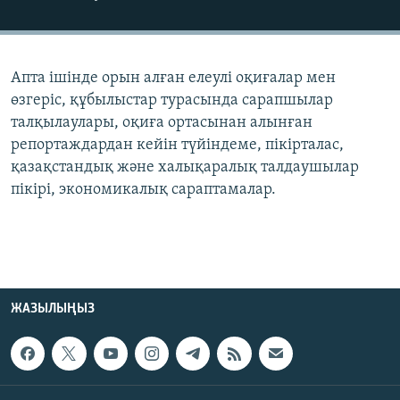
ЖАЗЫЛЫҢЫЗ
Апта ішінде орын алған елеулі оқиғалар мен
Басқа тілдерде
өзгеріс, құбылыстар турасында сарапшылар
талқылаулары, оқиға ортасынан алынған
репортаждардан кейін түйіндеме, пікірталас,
қазақстандық және халықаралық талдаушылар
пікірі, экономикалық сараптамалар.
ЖАЗЫЛЫҢЫЗ