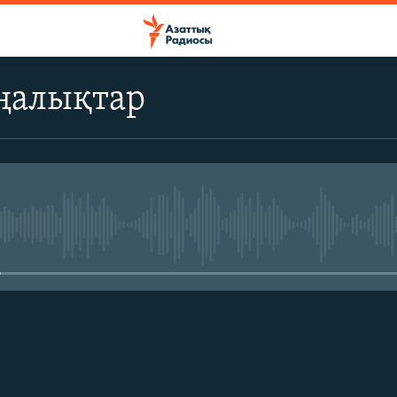
ңалықтар
No media source currently avail