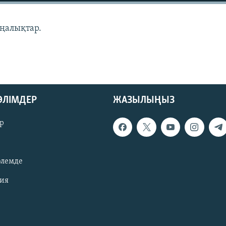
аңалықтар.
БӨЛІМДЕР
ЖАЗЫЛЫҢЫЗ
р
әлемде
зия