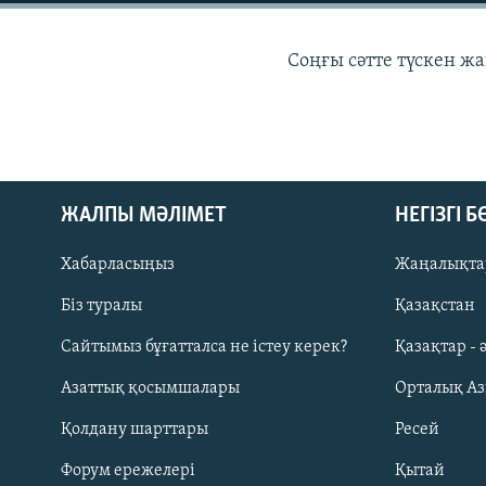
Соңғы сәтте түскен ж
ЖАЛПЫ МӘЛІМЕТ
НЕГІЗГІ 
Хабарласыңыз
Жаңалықта
Біз туралы
Қазақстан
Сайтымыз бұғатталса не істеу керек?
Қазақтар - 
Русский
Азаттық қосымшалары
Орталық А
ЖАЗЫЛЫҢЫЗ
Қолдану шарттары
Ресей
Форум ережелері
Қытай