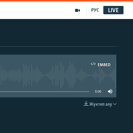
LIVE
РУС
EMBED
able
5:00
Жүктеп алу
EMBED