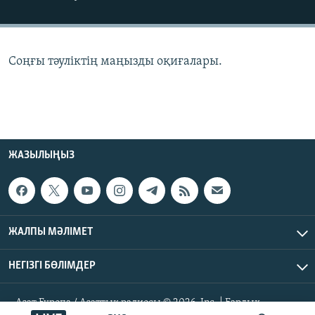
ЖАЗЫЛЫҢЫЗ
Соңғы тәуліктің маңызды оқиғалары.
Басқа тілдерде
ЖАЗЫЛЫҢЫЗ
ЖАЛПЫ МӘЛІМЕТ
НЕГІЗГІ БӨЛІМДЕР
Азат Еуропа / Азаттық радиосы © 2026, Inc. | Барлық