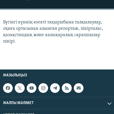
ЖАЗЫЛЫҢЫЗ
Бүгінгі күннің өзекті тақырыбына талқылаулар,
Басқа тілдерде
оқиға ортасынан алынған репортаж, пікірталас,
қазақстандық және халықаралық сарапшылар
пікірі.
ЖАЗЫЛЫҢЫЗ
ЖАЛПЫ МӘЛІМЕТ