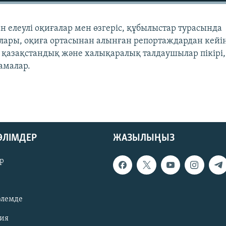
н елеулі оқиғалар мен өзгеріс, құбылыстар турасында
лары, оқиға ортасынан алынған репортаждардан кейі
с, қазақстандық және халықаралық талдаушылар пікірі,
амалар.
БӨЛІМДЕР
ЖАЗЫЛЫҢЫЗ
р
әлемде
зия