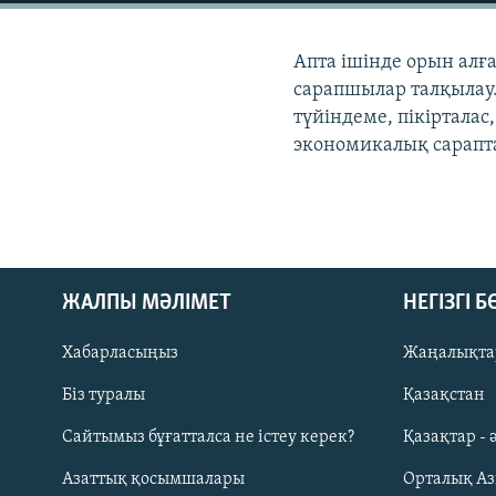
Апта ішінде орын алға
сарапшылар талқылау
түйіндеме, пікіртала
экономикалық сарапт
ЖАЛПЫ МӘЛІМЕТ
НЕГІЗГІ 
Хабарласыңыз
Жаңалықта
Біз туралы
Қазақстан
Русский
Сайтымыз бұғатталса не істеу керек?
Қазақтар - 
Азаттық қосымшалары
Орталық А
ЖАЗЫЛЫҢЫЗ