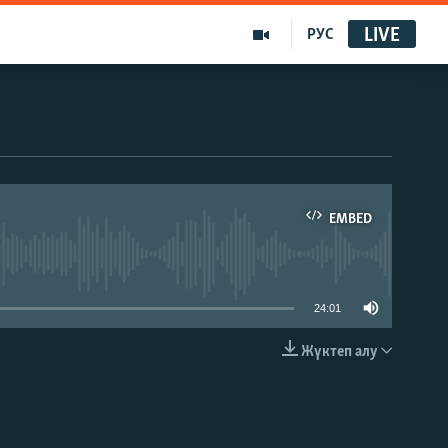
LIVE
РУС
EMBED
able
24:01
Жүктеп алу
EMBED