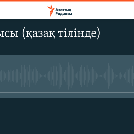
сы (қазақ тілінде)
No media source currently avail