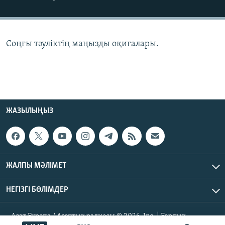
ЖАЗЫЛЫҢЫЗ
Соңғы тәуліктің маңызды оқиғалары.
Басқа тілдерде
ЖАЗЫЛЫҢЫЗ
ЖАЛПЫ МӘЛІМЕТ
НЕГІЗГІ БӨЛІМДЕР
Азат Еуропа / Азаттық радиосы © 2026, Inc. | Барлық