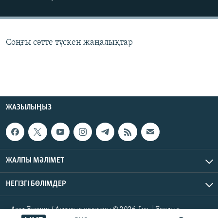
ЖАЗЫЛЫҢЫЗ
Соңғы сәтте түскен жаңалықтар
Басқа тілдерде
ЖАЗЫЛЫҢЫЗ
ЖАЛПЫ МӘЛІМЕТ
НЕГІЗГІ БӨЛІМДЕР
Азат Еуропа / Азаттық радиосы © 2026, Inc. | Барлық