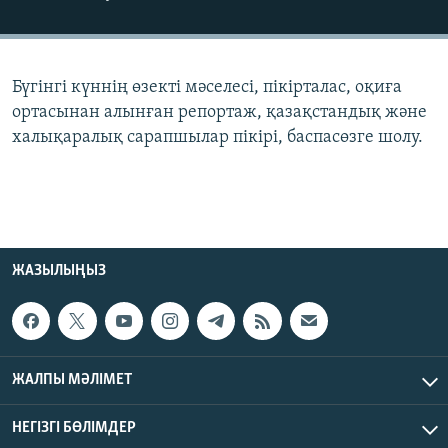
ЖАЗЫЛЫҢЫЗ
Бүгінгі күннің өзекті мәселесі, пікірталас, оқиға
Басқа тілдерде
ортасынан алынған репортаж, қазақстандық және
халықаралық сарапшылар пікірі, баспасөзге шолу.
ЖАЗЫЛЫҢЫЗ
ЖАЛПЫ МӘЛІМЕТ
НЕГІЗГІ БӨЛІМДЕР