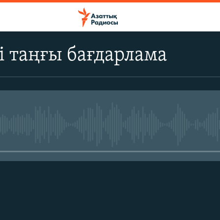
і таңғы бағдарлама
No media source currently avail