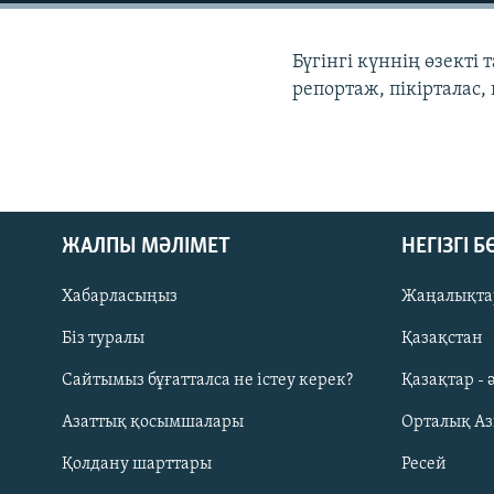
Бүгінгі күннің өзект
репортаж, пікірталас
ЖАЛПЫ МӘЛІМЕТ
НЕГІЗГІ 
Хабарласыңыз
Жаңалықта
Біз туралы
Қазақстан
Русский
Сайтымыз бұғатталса не істеу керек?
Қазақтар - 
Азаттық қосымшалары
Орталық А
ЖАЗЫЛЫҢЫЗ
Қолдану шарттары
Ресей