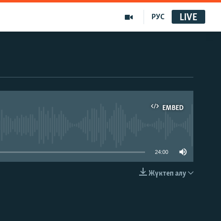
LIVE
РУС
EMBED
able
24:00
Жүктеп алу
EMBED