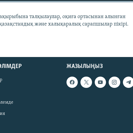
і тақырыбына талқылаулар, оқиға ортасынан алынған
, қазақстандық және халықаралық сарапшылар пікірі.
БӨЛІМДЕР
ЖАЗЫЛЫҢЫЗ
р
әлемде
зия