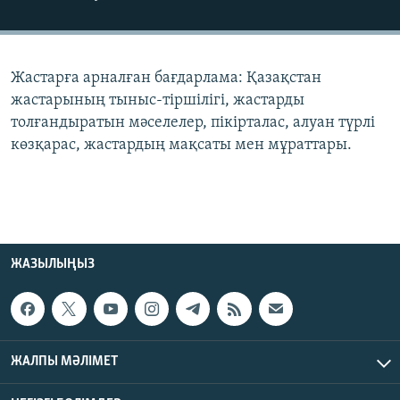
ЖАЗЫЛЫҢЫЗ
Жастарға арналған бағдарлама: Қазақстан
Басқа тілдерде
жастарының тыныс-тіршілігі, жастарды
толғандыратын мәселелер, пікірталас, алуан түрлі
көзқарас, жастардың мақсаты мен мұраттары.
ЖАЗЫЛЫҢЫЗ
ЖАЛПЫ МӘЛІМЕТ