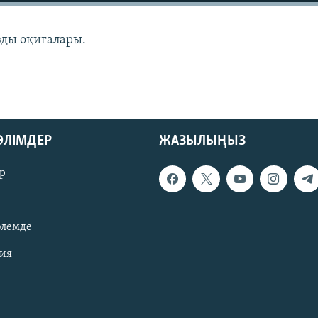
зды оқиғалары.
БӨЛІМДЕР
ЖАЗЫЛЫҢЫЗ
р
әлемде
зия