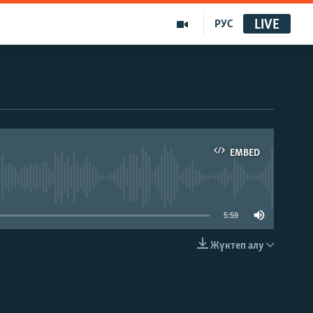
LIVE
РУС
EMBED
able
5:59
Жүктеп алу
EMBED