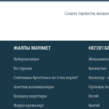
Соңғы тәуліктің маңы
ЖАЛПЫ МӘЛІМЕТ
НЕГІЗГІ 
Хабарласыңыз
Жаңалықта
Біз туралы
Қазақстан
Сайтымыз бұғатталса не істеу керек?
Қазақтар - 
Русский
Азаттық қосымшалары
Орталық А
ЖАЗЫЛЫҢЫЗ
Қолдану шарттары
Ресей
Форум ережелері
Қытай