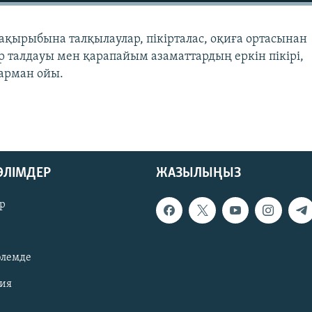
 тақырыбына талқылаулар, пікірталас, оқиға ортасынан
 талдауы мен қарапайым азаматтардың еркін пікірі,
арман ойы.
БӨЛІМДЕР
ЖАЗЫЛЫҢЫЗ
р
әлемде
зия