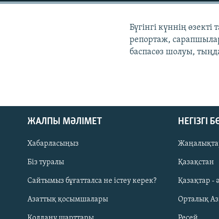
Бүгінгі күннің өзекті
репортаж, сарапшылар
баспасөз шолуы, тыңд
ЖАЛПЫ МӘЛІМЕТ
НЕГІЗГІ 
Хабарласыңыз
Жаңалықта
Біз туралы
Қазақстан
Русский
Сайтымыз бұғатталса не істеу керек?
Қазақтар - 
Азаттық қосымшалары
Орталық А
ЖАЗЫЛЫҢЫЗ
Қолдану шарттары
Ресей