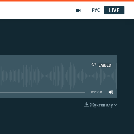
LIVE
РУС
EMBED
able
0:26:58
Жүктеп алу
EMBED