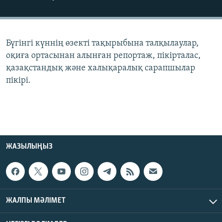
ЖАЗЫЛЫҢЫЗ
Бүгінгі күннің өзекті тақырыбына талқылаулар,
Басқа тілдерде
оқиға ортасынан алынған репортаж, пікірталас,
қазақстандық және халықаралық сарапшылар
пікірі.
ЖАЗЫЛЫҢЫЗ
ЖАЛПЫ МӘЛІМЕТ