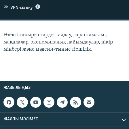
ЖАЗЫЛЫҢЫЗ
VPN-сіз оқу
Басқа тілдерде
Өзекті тақырыптарды талдау, сараптамалық
мақалалар, экономикалық пайымдаулар, пікір
мінбері және мәдени-тыныс тіршілік.
ЖАЗЫЛЫҢЫЗ
ЖАЛПЫ МӘЛІМЕТ