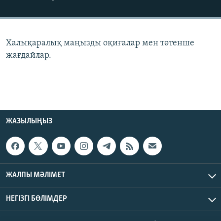
ЖАЗЫЛЫҢЫЗ
Халықаралық маңызды оқиғалар мен төтенше
Басқа тілдерде
жағдайлар.
ЖАЗЫЛЫҢЫЗ
ЖАЛПЫ МӘЛІМЕТ
НЕГІЗГІ БӨЛІМДЕР