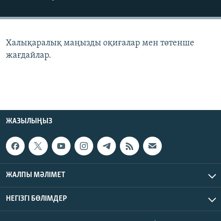
ЖАЗЫЛЫҢЫЗ
Халықаралық маңызды оқиғалар мен төтенше
Басқа тілдерде
жағдайлар.
ЖАЗЫЛЫҢЫЗ
ЖАЛПЫ МӘЛІМЕТ
НЕГІЗГІ БӨЛІМДЕР