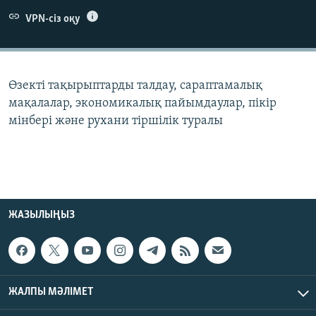
ЖАЗЫЛЫҢЫЗ
VPN-сіз оқу
Басқа тілдерде
Өзекті тақырыптарды талдау, сараптамалық
мақалалар, экономикалық пайымдаулар, пікір
мінбері және рухани тіршілік туралы
ЖАЗЫЛЫҢЫЗ
ЖАЛПЫ МӘЛІМЕТ