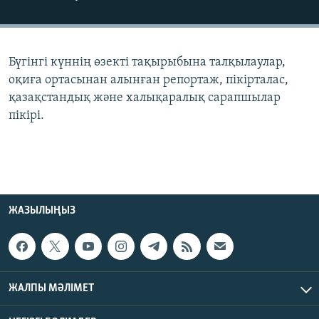
ЖАЗЫЛЫҢЫЗ
Бүгінгі күннің өзекті тақырыбына талқылаулар,
Басқа тілдерде
оқиға ортасынан алынған репортаж, пікірталас,
қазақстандық және халықаралық сарапшылар
пікірі.
ЖАЗЫЛЫҢЫЗ
ЖАЛПЫ МӘЛІМЕТ