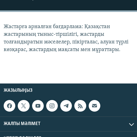
ЖАЗЫЛЫҢЫЗ
Жастарға арналған бағдарлама: Қазақстан
Басқа тілдерде
жастарының тыныс-тіршілігі, жастарды
толғандыратын мәселелер, пікірталас, алуан түрлі
көзқарас, жастардың мақсаты мен мұраттары.
ЖАЗЫЛЫҢЫЗ
ЖАЛПЫ МӘЛІМЕТ