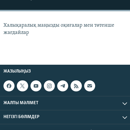
ЖАЗЫЛЫҢЫЗ
Халықаралық маңызды оқиғалар мен төтенше
Басқа тілдерде
жағдайлар
ЖАЗЫЛЫҢЫЗ
ЖАЛПЫ МӘЛІМЕТ
НЕГІЗГІ БӨЛІМДЕР