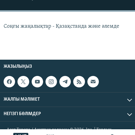
ЖАЗЫЛЫҢЫЗ
Соңғы жаңалықтар - Қазақстанда және әлемде
Басқа тілдерде
ЖАЗЫЛЫҢЫЗ
ЖАЛПЫ МӘЛІМЕТ
НЕГІЗГІ БӨЛІМДЕР
Азат Еуропа / Азаттық радиосы © 2026, Inc. | Барлық