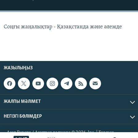
ЖАЗЫЛЫҢЫЗ
Соңғы жаңалықтар - Қазақстанда және әлемде
Басқа тілдерде
ЖАЗЫЛЫҢЫЗ
ЖАЛПЫ МӘЛІМЕТ
НЕГІЗГІ БӨЛІМДЕР
Азат Еуропа / Азаттық радиосы © 2026, Inc. | Барлық