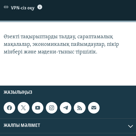
ЖАЗЫЛЫҢЫЗ
VPN-сіз оқу
Басқа тілдерде
Өзекті тақырыптарды талдау, сараптамалық
мақалалар, экономикалық пайымдаулар, пікір
мінбері және мәдени-тыныс тіршілік.
ЖАЗЫЛЫҢЫЗ
ЖАЛПЫ МӘЛІМЕТ