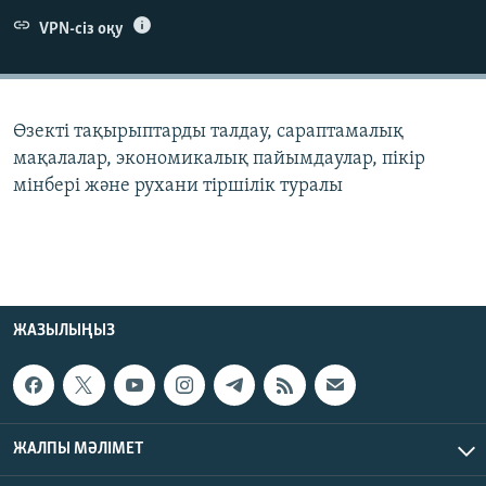
ЖАЗЫЛЫҢЫЗ
VPN-сіз оқу
Басқа тілдерде
Өзекті тақырыптарды талдау, сараптамалық
мақалалар, экономикалық пайымдаулар, пікір
мінбері және рухани тіршілік туралы
ЖАЗЫЛЫҢЫЗ
ЖАЛПЫ МӘЛІМЕТ