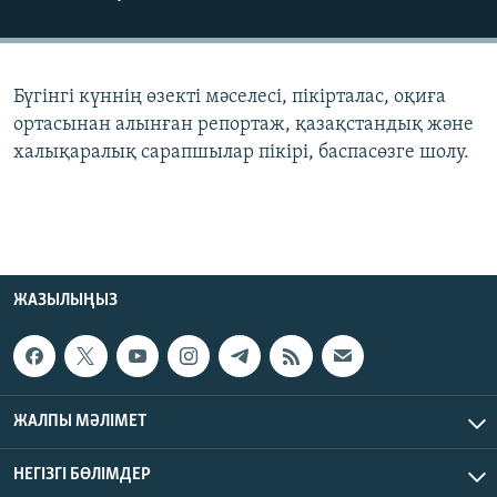
ЖАЗЫЛЫҢЫЗ
Бүгінгі күннің өзекті мәселесі, пікірталас, оқиға
Басқа тілдерде
ортасынан алынған репортаж, қазақстандық және
халықаралық сарапшылар пікірі, баспасөзге шолу.
ЖАЗЫЛЫҢЫЗ
ЖАЛПЫ МӘЛІМЕТ
НЕГІЗГІ БӨЛІМДЕР