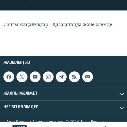
ЖАЗЫЛЫҢЫЗ
Соңғы жаңалықтар - Қазақстанда және әлемде
Басқа тілдерде
ЖАЗЫЛЫҢЫЗ
ЖАЛПЫ МӘЛІМЕТ
НЕГІЗГІ БӨЛІМДЕР
Азат Еуропа / Азаттық радиосы © 2026, Inc. | Барлық