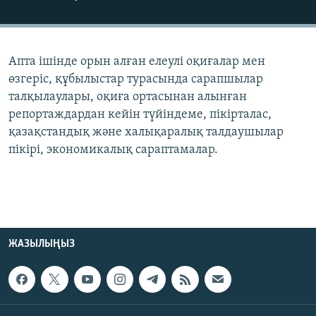
ЖАЗЫЛЫҢЫЗ
Апта ішінде орын алған елеулі оқиғалар мен
Басқа тілдерде
өзгеріс, құбылыстар турасында сарапшылар
талқылаулары, оқиға ортасынан алынған
репортаждардан кейін түйіндеме, пікірталас,
қазақстандық және халықаралық талдаушылар
пікірі, экономикалық сараптамалар.
ЖАЗЫЛЫҢЫЗ