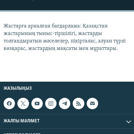
ЖАЗЫЛЫҢЫЗ
Жастарға арналған бағдарлама: Қазақстан
Басқа тілдерде
жастарының тыныс-тіршілігі, жастарды
толғандыратын мәселелер, пікірталас, алуан түрлі
көзқарас, жастардың мақсаты мен мұраттары.
ЖАЗЫЛЫҢЫЗ
ЖАЛПЫ МӘЛІМЕТ