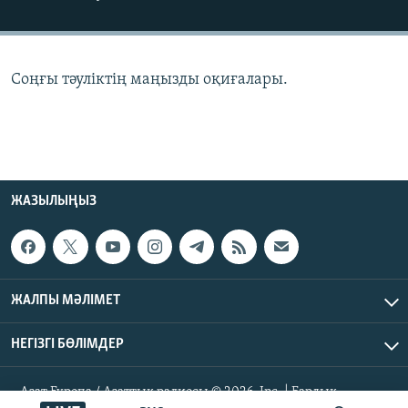
ЖАЗЫЛЫҢЫЗ
Соңғы тәуліктің маңызды оқиғалары.
Басқа тілдерде
ЖАЗЫЛЫҢЫЗ
ЖАЛПЫ МӘЛІМЕТ
НЕГІЗГІ БӨЛІМДЕР
Азат Еуропа / Азаттық радиосы © 2026, Inc. | Барлық