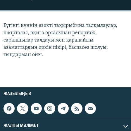
ЖАЗЫЛЫҢЫЗ
Бүгінгі күннің өзекті тақырыбына талқылаулар,
Басқа тілдерде
пікірталас, оқиға ортасынан репортаж,
сарапшылар талдауы мен қарапайым
азаматтардың еркін пікірі, баспасөз шолуы,
тыңдарман ойы.
ЖАЗЫЛЫҢЫЗ
ЖАЛПЫ МӘЛІМЕТ