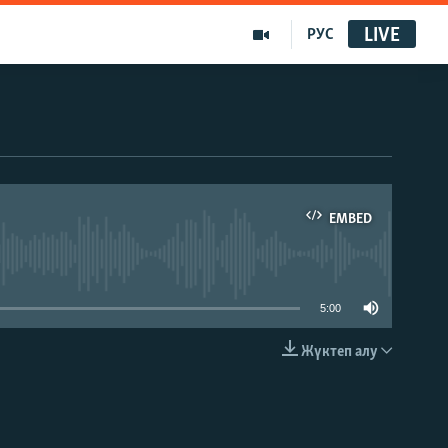
LIVE
РУС
EMBED
able
5:00
Жүктеп алу
EMBED