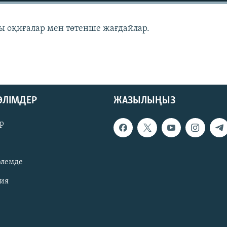
 оқиғалар мен төтенше жағдайлар.
БӨЛІМДЕР
ЖАЗЫЛЫҢЫЗ
р
әлемде
зия