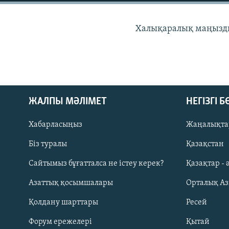
Халықаралық маңызды
ЖАЛПЫ МӘЛІМЕТ
НЕГІЗГІ 
Хабарласыңыз
Жаңалықта
Біз туралы
Қазақстан
Сайтымыз бұғатталса не істеу керек?
Қазақтар - 
Русский
Азаттық қосымшалары
Орталық А
ЖАЗЫЛЫҢЫЗ
Қолдану шарттары
Ресей
Форум ережелері
Қытай