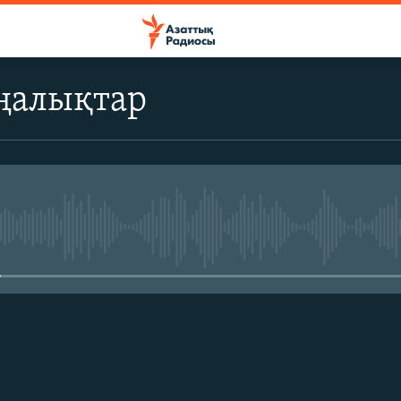
ңалықтар
No media source currently avail