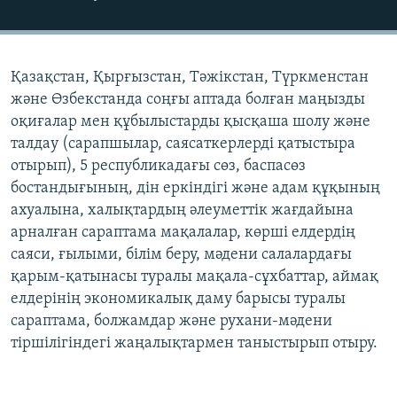
ЖАЗЫЛЫҢЫЗ
Қазақстан, Қырғызстан, Тәжікстан, Түркменстан
Басқа тілдерде
және Өзбекстанда соңғы аптада болған маңызды
оқиғалар мен құбылыстарды қысқаша шолу және
талдау (сарапшылар, саясаткерлерді қатыстыра
отырып), 5 республикадағы сөз, баспасөз
бостандығының, дін еркіндігі және адам құқының
ахуалына, халықтардың әлеуметтік жағдайына
арналған сараптама мақалалар, көрші елдердің
саяси, ғылыми, білім беру, мәдени салалардағы
қарым-қатынасы туралы мақала-сұхбаттар, аймақ
елдерінің экономикалық даму барысы туралы
сараптама, болжамдар және рухани-мәдени
тіршілігіндегі жаңалықтармен таныстырып отыру.