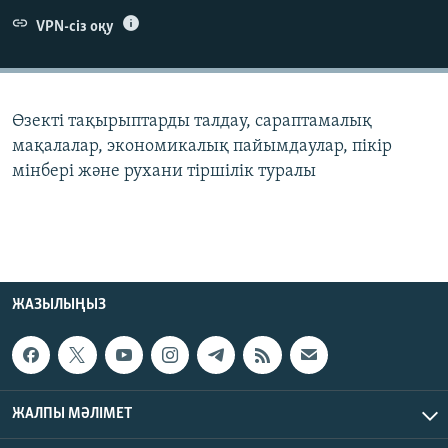
ЖАЗЫЛЫҢЫЗ
VPN-сіз оқу
Басқа тілдерде
Өзекті тақырыптарды талдау, сараптамалық
мақалалар, экономикалық пайымдаулар, пікір
мінбері және рухани тіршілік туралы
ЖАЗЫЛЫҢЫЗ
ЖАЛПЫ МӘЛІМЕТ