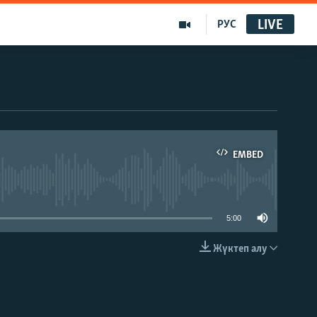
LIVE
РУС
EMBED
able
5:00
Жүктеп алу
EMBED