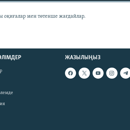
 оқиғалар мен төтенше жағдайлар.
БӨЛІМДЕР
ЖАЗЫЛЫҢЫЗ
р
әлемде
зия