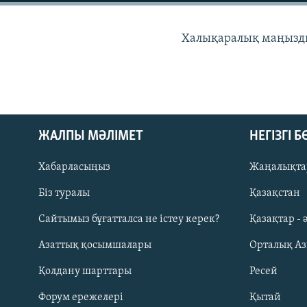
Халықаралық маңызды
ЖАЛПЫ МӘЛІМЕТ
НЕГІЗГІ 
Хабарласыңыз
Жаңалықта
Біз туралы
Қазақстан
Сайтымыз бұғатталса не істеу керек?
Қазақтар - 
Русский
Азаттық қосымшалары
Орталық А
ЖАЗЫЛЫҢЫЗ
Қолдану шарттары
Ресей
Форум ережелері
Қытай