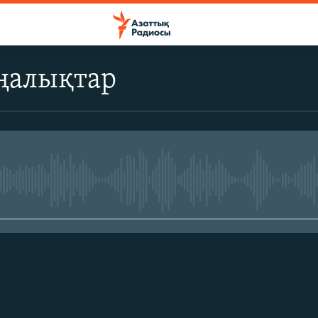
ңалықтар
No media source currently avail