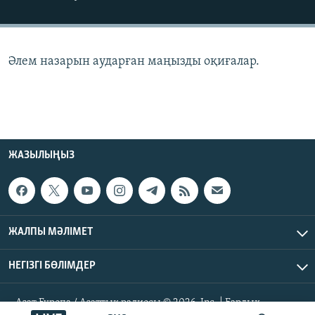
ЖАЗЫЛЫҢЫЗ
Әлем назарын аударған маңызды оқиғалар.
Басқа тілдерде
ЖАЗЫЛЫҢЫЗ
ЖАЛПЫ МӘЛІМЕТ
НЕГІЗГІ БӨЛІМДЕР
Азат Еуропа / Азаттық радиосы © 2026, Inc. | Барлық