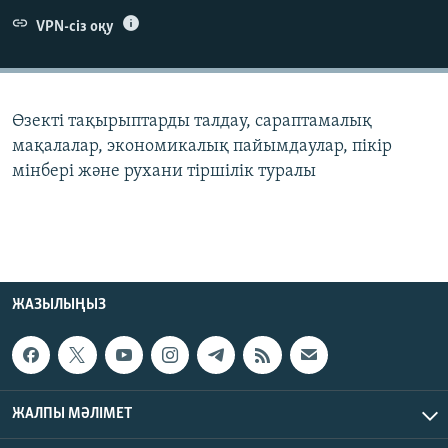
ЖАЗЫЛЫҢЫЗ
VPN-сіз оқу
Басқа тілдерде
Өзекті тақырыптарды талдау, сараптамалық
мақалалар, экономикалық пайымдаулар, пікір
мінбері және рухани тіршілік туралы
ЖАЗЫЛЫҢЫЗ
ЖАЛПЫ МӘЛІМЕТ