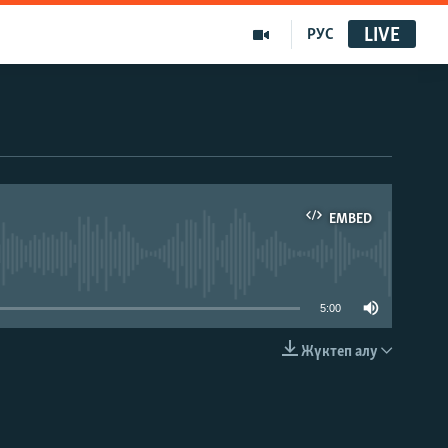
LIVE
РУС
EMBED
able
5:00
Жүктеп алу
EMBED