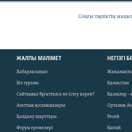
Соңғы тәуліктің маңы
ЖАЛПЫ МӘЛІМЕТ
НЕГІЗГІ 
Хабарласыңыз
Жаңалықта
Біз туралы
Қазақстан
Сайтымыз бұғатталса не істеу керек?
Қазақтар - 
Русский
Азаттық қосымшалары
Орталық А
ЖАЗЫЛЫҢЫЗ
Қолдану шарттары
Ресей
Форум ережелері
Қытай