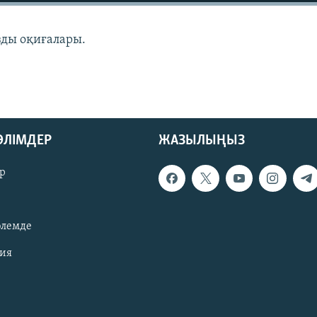
зды оқиғалары.
БӨЛІМДЕР
ЖАЗЫЛЫҢЫЗ
р
әлемде
зия