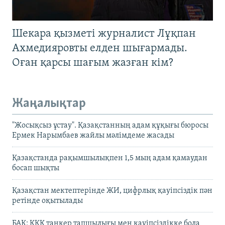
Шекара қызметі журналист Лұқпан
Ахмедияровты елден шығармады.
Оған қарсы шағым жазған кім?
Жаңалықтар
"Жосықсыз ұстау". Қазақстанның адам құқығы бюросы
Ермек Нарымбаев жайлы мәлімдеме жасады
Қазақстанда рақымшылықпен 1,5 мың адам қамаудан
босап шықты
Қазақстан мектептерінде ЖИ, цифрлық қауіпсіздік пән
ретінде оқытылады
БАҚ: КҚК танкер тапшылығы мен қауіпсіздікке бола