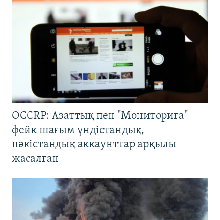
OCCRP: Азаттық пен "Мониториға"
фейк шағым үндістандық,
пәкістандық аккаунттар арқылы
жасалған