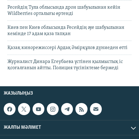
Ресейдің Тула облысында дрон шабуылынан кейін
Wildberries орталығы өртенді
Киев пен Киев облысында Ресейдің әуе шабуылынан
кемінде 17 адам қаза тапқан
Қазақ кинорежиссері Ардақ Әмірқұлов дүниеден өтті
Журналист Динара Егеубаева үстінен қылмыстық іс
қозғалғанын айтты. Полиция түсініктеме бермеді
ЖАЗЫЛЫҢЫЗ
ЖАЛПЫ МӘЛІМЕТ