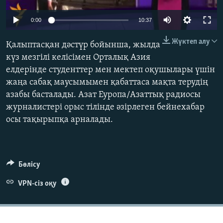
ЖАЗЫЛЫҢЫЗ
0:00
10:37
Жүктеп алу
Қалыптасқан дәстүр бойынша, жылда
Басқа тілдерде
күз мезгілі келісімен Орталық Азия
елдерінде студенттер мен мектеп оқушылары үшін
жаңа сабақ маусымымен қабаттаса мақта терудің
азабы басталады. Азат Еуропа/Азаттық радиосы
журналистері орыс тілінде әзірлеген бейнехабар
осы тақырыпқа арналады.
Бөлісу
VPN-сіз оқу