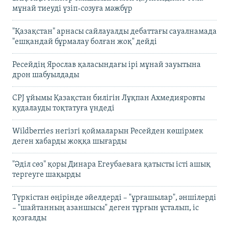
мұнай тиеуді үзіп-созуға мәжбүр
"Қазақстан" арнасы сайлауалды дебаттағы сауалнамада
"ешқандай бұрмалау болған жоқ" дейді
Ресейдің Ярослав қаласындағы ірі мұнай зауытына
дрон шабуылдады
CPJ ұйымы Қазақстан билігін Лұқпан Ахмедияровты
қудалауды тоқтатуға үндеді
Wildberries негізгі қоймаларын Ресейден көшірмек
деген хабарды жоққа шығарды
"Әділ сөз" қоры Динара Егеубаеваға қатысты істі ашық
тергеуге шақырды
Түркістан өңірінде әйелдерді – "ұрғашылар", әншілерді
– "шайтанның азаншысы" деген тұрғын ұсталып, іс
қозғалды