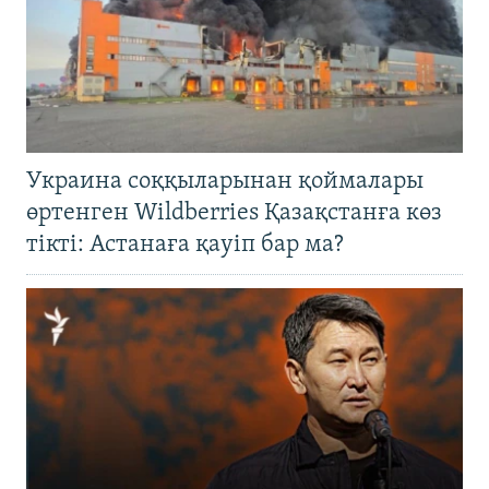
Украина соққыларынан қоймалары
өртенген Wildberries Қазақстанға көз
тікті: Астанаға қауіп бар ма?